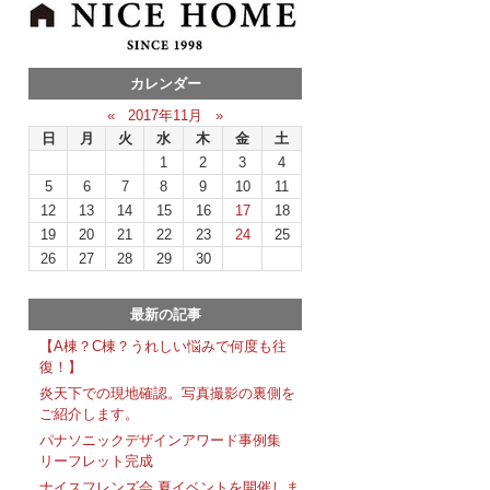
カレンダー
«
2017年11月
»
日
月
火
水
木
金
土
1
2
3
4
5
6
7
8
9
10
11
12
13
14
15
16
17
18
19
20
21
22
23
24
25
26
27
28
29
30
最新の記事
【A棟？C棟？うれしい悩みで何度も往
復！】
炎天下での現地確認。写真撮影の裏側を
ご紹介します。
パナソニックデザインアワード事例集
リーフレット完成
ナイスフレンズ会 夏イベントを開催しま