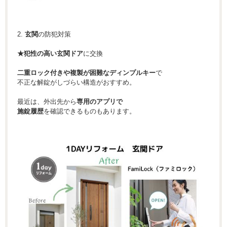
2.
玄関
の防犯対策
★犯性の高い玄関ドア
に交換
二重ロック付きや複製が困難なディンプルキー
で
不正な解錠がしづらい構造がおすすめ。
最近は、外出先から
専用のアプリで
施錠履歴
を確認できるものもあります。