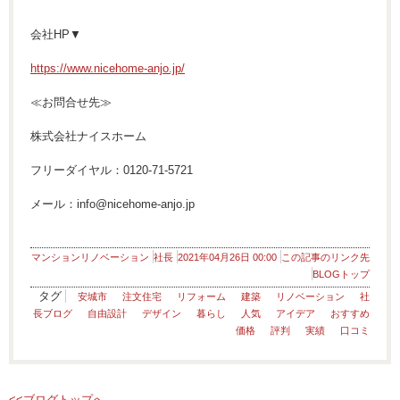
会社HP▼
https://www.nicehome-anjo.jp/
≪お問合せ先≫
株式会社ナイスホーム
フリーダイヤル：0120-71-5721
メール：info@nicehome-anjo.jp
マンションリノベーション
社長
2021年04月26日 00:00
この記事のリンク先
BLOGトップ
タグ
安城市
注文住宅
リフォーム
建築
リノベーション
社
長ブログ
自由設計
デザイン
暮らし
人気
アイデア
おすすめ
価格
評判
実績
口コミ
<<ブログトップへ