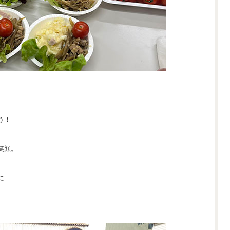
う！
笑顔。
に