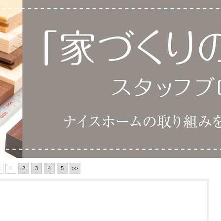
<
1
2
3
4
5
>>