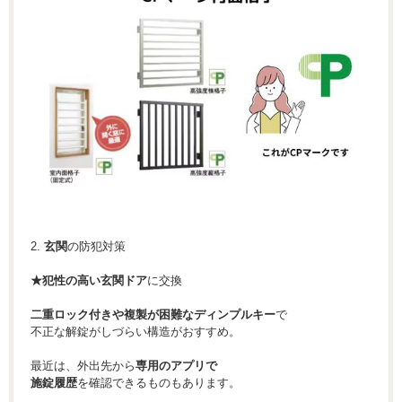
2.
玄関
の防犯対策
★犯性の高い玄関ドア
に交換
二重ロック付きや複製が困難なディンプルキー
で
不正な解錠がしづらい構造がおすすめ。
最近は、外出先から
専用のアプリで
施錠履歴
を確認できるものもあります。