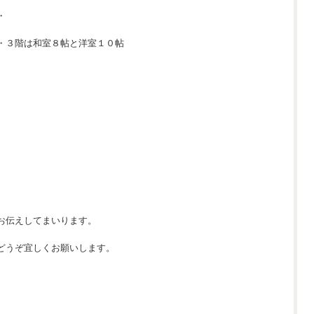
・
・３階は和室８帖と洋室１０帖
お伝えしてまいります。
どうぞ宜しくお願いします。