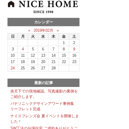
カレンダー
«
2019年02月
»
日
月
火
水
木
金
土
1
2
3
4
5
6
7
8
9
10
11
12
13
14
15
16
17
18
19
20
21
22
23
24
25
26
27
28
最新の記事
炎天下での現地確認。写真撮影の裏側を
ご紹介します。
パナソニックデザインアワード事例集
リーフレット完成
ナイスフレンズ会 夏イベントを開催しま
した！
SW工法の分譲住宅 ご成約ありがとうご