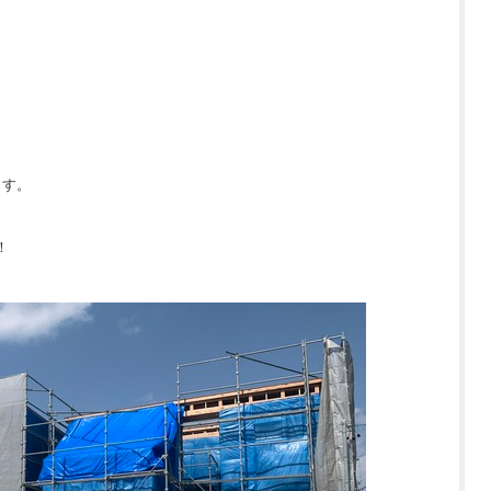
ます。
！