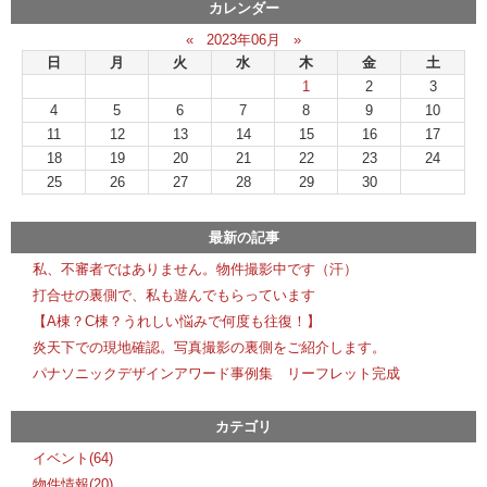
カレンダー
«
2023年06月
»
日
月
火
水
木
金
土
1
2
3
4
5
6
7
8
9
10
11
12
13
14
15
16
17
18
19
20
21
22
23
24
25
26
27
28
29
30
最新の記事
私、不審者ではありません。物件撮影中です（汗）
打合せの裏側で、私も遊んでもらっています
【A棟？C棟？うれしい悩みで何度も往復！】
炎天下での現地確認。写真撮影の裏側をご紹介します。
パナソニックデザインアワード事例集 リーフレット完成
カテゴリ
イベント(64)
物件情報(20)