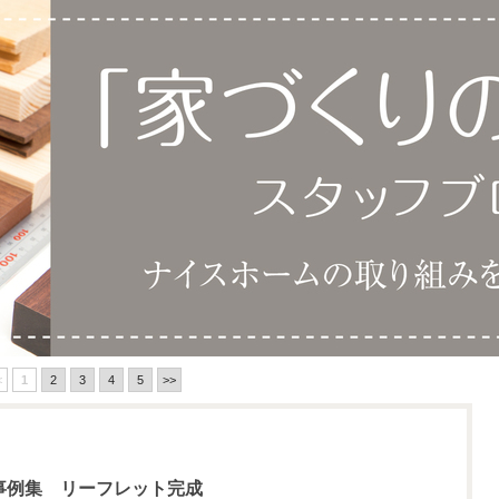
<
1
2
3
4
5
>>
事例集 リーフレット完成