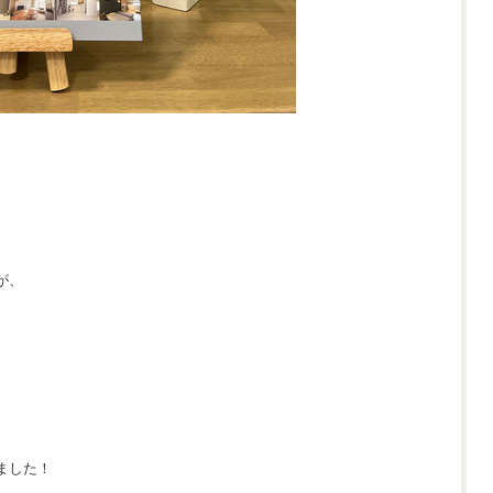
が、
ました！