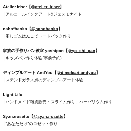
Atelier iriser【
@atelier_iriser
】
│アルコールインクアート&ジェスモナイト
naho*hanko【
@nahohanko
】
│消しゴムはんこでトートバック作り
家族の手作りパン教室 yoshipan【
@yo_shi_pan
】
│キッズパン作り体験(事前予約)
ディンプルアート AndYou【
@dimpleart.andyou
】
│ステンドガラス風のディンプルアート体験
Light Life
│ハンドメイド雑貨販売・スライム作り、ハーバリウム作り
Syanarosette【
@syanarosette
】
│“あなただけ”のロゼット作り