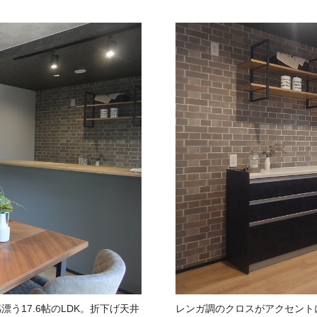
う17.6帖のLDK。折下げ天井
レンガ調のクロスがアクセント