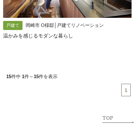
岡崎市 O様邸│戸建てリノベーション
戸建て
温かみを感じるモダンな暮らし
15
件中
1
件～
15
件を表示
1