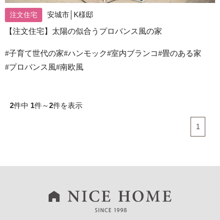
安城市│K様邸
注文住宅
【注文住宅】太陽の似合うプロバンス風の家
#子育て世代の家
#ハンモック
#室内ブランコ
#畳のある家
#プロバンス風
#南欧風
2
件中
1
件～
2
件を表示
1