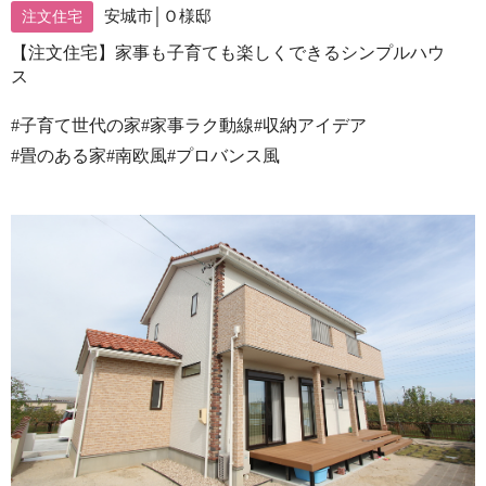
安城市│Ｏ様邸
注文住宅
【注文住宅】家事も子育ても楽しくできるシンプルハウ
ス
#子育て世代の家
#家事ラク動線
#収納アイデア
#畳のある家
#南欧風
#プロバンス風